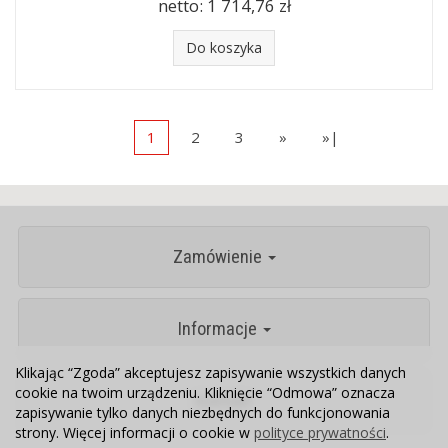
netto:
1 714,76 zł
Do koszyka
1
2
3
»
»|
Zamówienie
Informacje
Klikając “Zgoda” akceptujesz zapisywanie wszystkich danych
cookie na twoim urządzeniu. Kliknięcie “Odmowa” oznacza
Kontakt
zapisywanie tylko danych niezbędnych do funkcjonowania
strony. Więcej informacji o cookie w
polityce prywatności
.