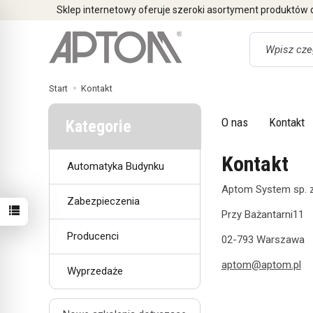
Sklep internetowy oferuje szeroki asortyment produktów
Wyszukaj
Start
Kontakt
O nas
Kontakt
Kategorie
Kontakt
Automatyka Budynku
Aptom System sp. z
Zabezpieczenia
Przy Bażantarni11
Producenci
02-793 Warszawa
aptom@aptom.pl
Wyprzedaże