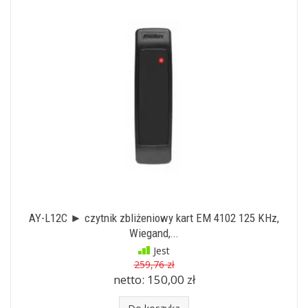
AY-L12C ► czytnik zbliżeniowy kart EM 4102 125 KHz,
Wiegand,...
Jest
259,76 zł
netto:
150,00 zł