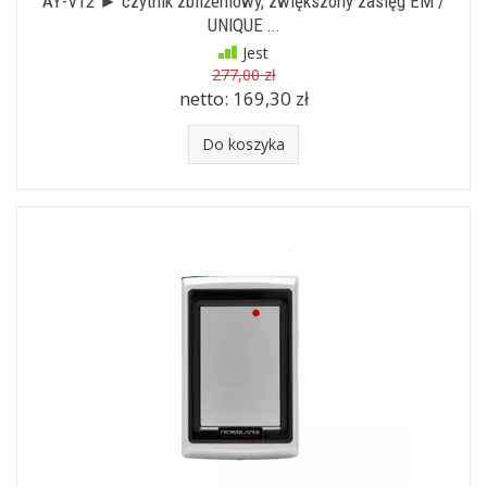
AY-V12 ► czytnik zbliżeniowy, zwiększony zasięg EM /
UNIQUE ...
Jest
277,00 zł
netto:
169,30 zł
Do koszyka