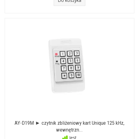
Do koszyka
AY-D19M ► czytnik zbliżeniowy kart Unique 125 kHz,
wewnętrzn...
Jest