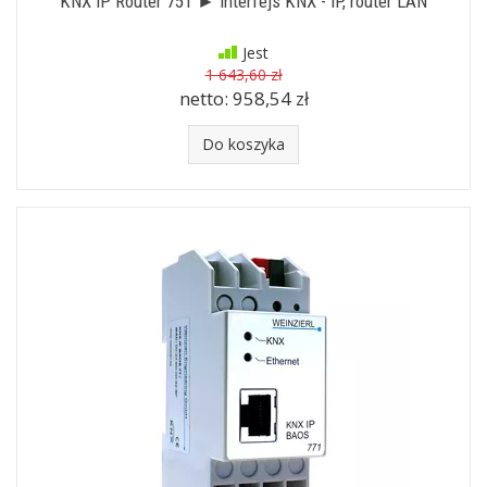
KNX IP Router 751 ► interfejs KNX - IP, router LAN
Jest
1 643,60 zł
netto:
958,54 zł
Do koszyka