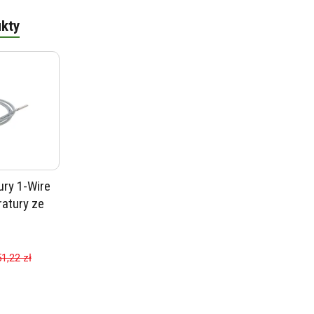
kty
ury 1-Wire
atury ze
51,22 zł