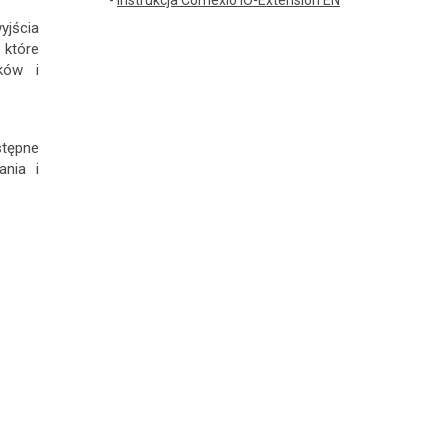
-
Instrukcja Comexio IO-Extension EN
jścia
 które
ików i
stępne
ania i