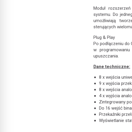
Moduł rozszerzeń
systemu. Do jedne
umożliwiają twor
sterujących wieloma
Plug & Play
Po podłączeniu do 
w programowaniu 
upuszczania.
Dane techniczne:
8 x wejścia uni
9 x wyjścia prze
8 x wejścia anal
4 x wyjścia ana
Zintegrowany po
Do 16 wejść bin
Przekaźniki prze
Wyświetlanie sta