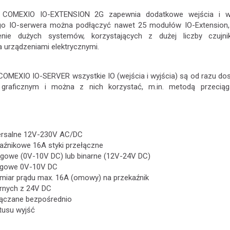
 COMEXIO IO-EXTENSION 2G zapewnia dodatkowe wejścia i wy
go IO-serwera można podłączyć nawet 25 modułów IO-Extension,
zenie dużych systemów, korzystających z dużej liczby czujn
 urządzeniami elektrycznymi.
COMEXIO IO-SERVER wszystkie IO (wejścia i wyjścia) są od razu do
graficznym i można z nich korzystać, m.in. metodą przeciąg
wersalne 12V-230V AC/DC
kaźnikowe 16A styki przełączne
ogowe (0V-10V DC) lub binarne (12V-24V DC)
logowe 0V-10V DC
miar prądu max. 16A (omowy) na przekaźnik
arnych z 24V DC
łączane bezpośrednio
tusu wyjść