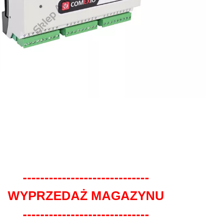
-----------------------------
WYPRZEDAŻ MAGAZYNU
-----------------------------