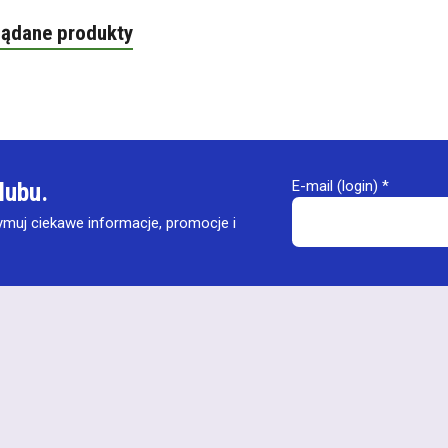
lądane produkty
E-mail (login)
*
lubu.
ymuj ciekawe informacje, promocje i