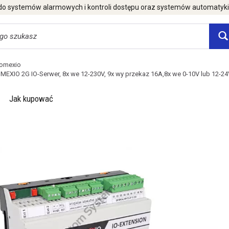
 do systemów alarmowych i kontroli dostępu oraz systemów automatyk
omexio
EXIO 2G IO-Serwer, 8x we 12-230V, 9x wy przekaz 16A,8x we 0-10V lub 12-2
Jak kupować